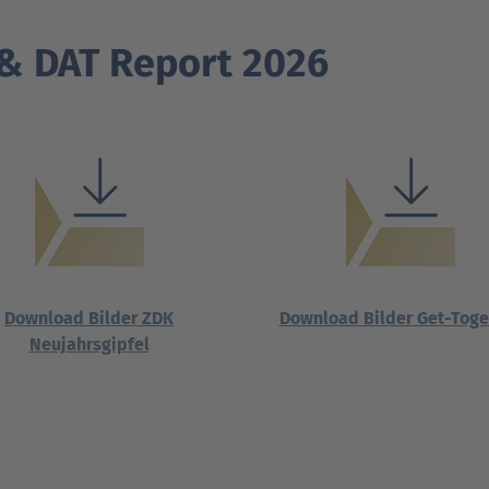
Verträgt mein Auto Super E10-Kraftstoff?
 & DAT Report 2026
Verträgt mein Auto B10- oder XTL-
nden
nden
Support fü
Support fü
N
Kraftstoff?
Download Bilder ZDK
Download Bilder Get-Toge
Neujahrsgipfel