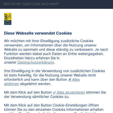
Was ist der Opel Corsa noch wert?
Was ist der Renault Zoe noch wert?
Was ist der VW Golf noch wert?
E-Mobilität in Deutschland
Karriere
Übersicht
Stellenangebote
Benefits
DAT als Arbeitgeber
Schüler, Absolventen, Studenten
#getDATjob
Unternehmen
DAT International
Wir über uns
DAT Historie