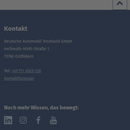
Ansprechpartner
Nachrichten
Go
to
Go
Pressekontakt
parent
to
Kontakt
navigation
parent
Go
navigation
to
Deutsche Automobil Treuhand GmbH
parent
Hellmuth-Hirth-Straße 1
navigation
73760 Ostfildern
Tel:
+49 711 4503-130
Kontaktformular
Noch mehr Wissen, das bewegt: