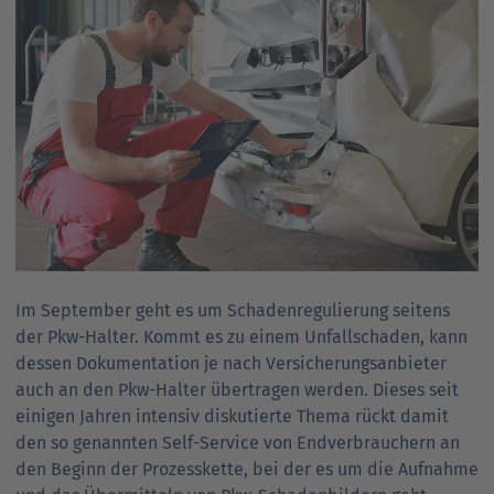
Ansprechpartner
Nachrichten
Go
to
Go
Pressekontakt
parent
to
navigation
parent
Go
navigation
to
parent
navigation
Im September geht es um Schadenregulierung seitens
der Pkw-Halter. Kommt es zu einem Unfallschaden, kann
dessen Dokumentation je nach Versicherungsanbieter
auch an den Pkw-Halter übertragen werden. Dieses seit
einigen Jahren intensiv diskutierte Thema rückt damit
den so genannten Self-Service von Endverbrauchern an
den Beginn der Prozesskette, bei der es um die Aufnahme