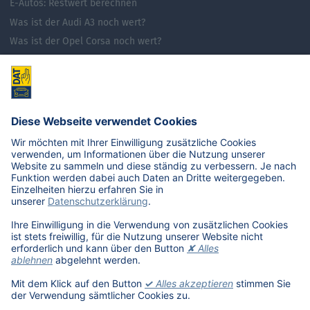
E-Autos: Restwert berechnen
Was ist der Audi A3 noch wert?
Was ist der Opel Corsa noch wert?
Was ist der Renault Zoe noch wert?
Was ist der VW Golf noch wert?
E-Mobilität in Deutschland
Karriere
Übersicht
Stellenangebote
Benefits
DAT als Arbeitgeber
Schüler, Absolventen, Studenten
#getDATjob
Unternehmen
DAT International