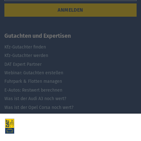
ANMELDEN
Gutachten und Expertisen
Kfz-Gutachter finden
Kfz-Gutachter werden
DAT Expert Partner
Webinar: Gutachten erstellen
Fuhrpark & Flotten managen
E-Autos: Restwert berechnen
Was ist der Audi A3 noch wert?
Was ist der Opel Corsa noch wert?
Was ist der Renault Zoe noch wert?
Was ist der VW Golf noch wert?
E-Mobilität in Deutschland