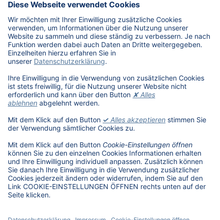
Karriere
Übersicht
Stellenangebote
Benefits
DAT als Arbeitgeber
Schüler, Absolventen, Studenten
#getDATjob
Unternehmen
DAT International
Wir über uns
DAT Historie
Nachhaltigkeit
Informationssicherheit
Anfahrt
Rechtliches