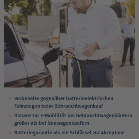
Ansprechpartner
Nachrichten
Go
to
Go
Pressekontakt
parent
to
navigation
parent
Go
navigation
to
parent
navigation
Vorbehalte gegenüber batterieelektrischen
Fahrzeugen beim Gebrauchtwagenkauf
Distanz zur E-Mobilität bei Gebrauchtwagenkäufern
größer als bei Neuwagenkäufern
Batteriegarantie als ein Schlüssel zur Akzeptanz