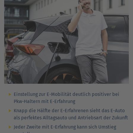
Ansprechpartner
Nachrichten
Go
to
Go
Pressekontakt
parent
to
navigation
parent
Go
navigation
to
parent
navigation
Einstellung zur E-Mobilität deutlich positiver bei
Pkw-Haltern mit E-Erfahrung
Knapp die Hälfte der E-Erfahrenen sieht das E-Auto
als perfektes Alltagsauto und Antriebsart der Zukunft
Jeder Zweite mit E-Erfahrung kann sich Umstieg