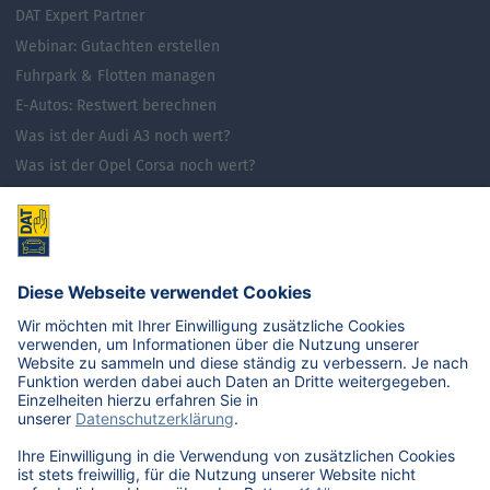
DAT Expert Partner
Webinar: Gutachten erstellen
Fuhrpark & Flotten managen
E-Autos: Restwert berechnen
Was ist der Audi A3 noch wert?
Was ist der Opel Corsa noch wert?
Was ist der Renault Zoe noch wert?
Was ist der VW Golf noch wert?
E-Mobilität in Deutschland
Karriere
Übersicht
Stellenangebote
Benefits
DAT als Arbeitgeber
Schüler, Absolventen, Studenten
#getDATjob