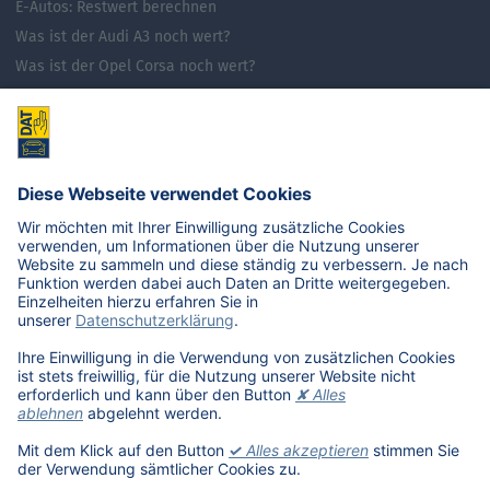
E-Autos: Restwert berechnen
Was ist der Audi A3 noch wert?
Was ist der Opel Corsa noch wert?
Was ist der Renault Zoe noch wert?
Was ist der VW Golf noch wert?
E-Mobilität in Deutschland
Karriere
Übersicht
Stellenangebote
Benefits
DAT als Arbeitgeber
Schüler, Absolventen, Studenten
#getDATjob
Unternehmen
DAT International