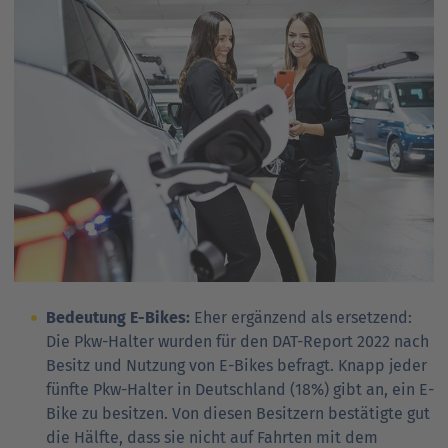
Ansprechpartner
Nachrichten
Go
to
Go
Pressekontakt
parent
to
navigation
parent
Go
navigation
to
parent
navigation
Bedeutung E-Bikes:
Eher ergänzend als ersetzend:
Die Pkw-Halter wurden für den DAT-Report 2022 nach
Besitz und Nutzung von E-Bikes befragt. Knapp jeder
fünfte Pkw-Halter in Deutschland (18%) gibt an, ein E-
Bike zu besitzen. Von diesen Besitzern bestätigte gut
die Hälfte, dass sie nicht auf Fahrten mit dem